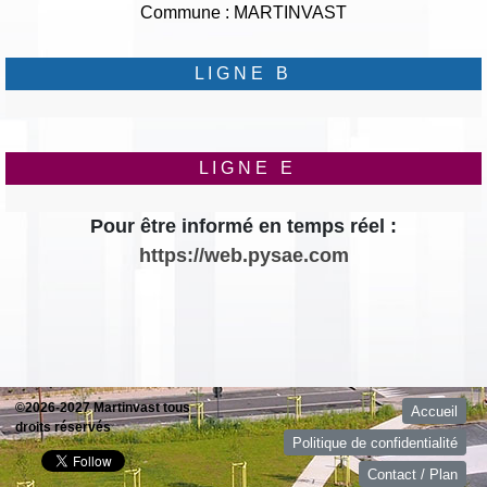
Commune : MARTINVAST
L I G N E B
L I G N E E
Pour être informé en temps réel :
https://web.pysae.com
©2026-2027 Martinvast tous
Accueil
droits réservés
Politique de confidentialité
Contact / Plan