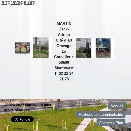
artgravage.org
MARTIN
Jack-
Adrien
Cité d’art
Gravage
La
Couvillerie
50690
Martinvast
T. 02 33 94
21 78
©2026-2027 Martinvast tous
Accueil
droits réservés
Politique de confidentialité
Contact / Plan