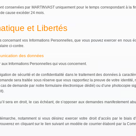
nt conservées par MARTINVAST uniquement pour le temps correspondant à la finali
t de cause excéder 24 mois.
matique et Libertés
ts concernant vos Informations Personnelles, que vous pouvez exercer en nous éc
laire ci-contre.
munication des données
r aux Informations Personnelles qui vous concernent.
igation de sécurité et de confidentialité dans le traitement des données à cara
emande sera traitée sous réserve que vous rapportiez la preuve de votre identité,
(en cas de demande par notre formulaire électronique dédié) ou d’une photocopie sign
t).
l sera en droit, le cas échéant, de s’opposer aux demandes manifestement abus
émarche, notamment si vous désirez exercer votre droit d’accès par le biais d
rouverez en cliquant sur le lien suivant un modèle de courrier élaboré par la Com