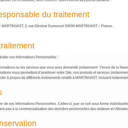
 6 janvier 1978 modifiée, MARTINVAST vous informe des points suivants :
responsable du traitement
st : MARTINVAST, 2, rue Général Dumoncel 50690 MARTINVAST – France.
 traitement
aiter vos Informations Personnelles :
informations ou les services que vous avez demandé (notamment : l’envoi de la Newsle
ormations nous permettant d’améliorer notre Site, nos produits et services (notamment
acter à propos de différents évènements relatifs à MARTINVAST, incluant notamment 
s
 de vos Informations Personnelles. Celles-ci, que ce soit sous forme individuell
a pas à la commercialisation des données personnelles des visiteurs et Utilisateu
nservation