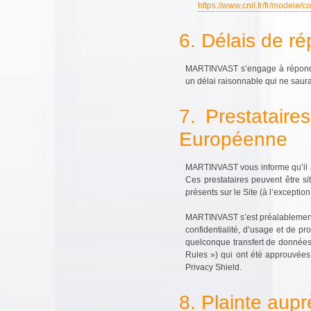
https://www.cnil.fr/fr/modele/
6. Délais de r
MARTINVAST s’engage à répondre
un délai raisonnable qui ne saur
7. Prestataire
Européenne
MARTINVAST vous informe qu’il a 
Ces prestataires peuvent être s
présents sur le Site (à l’excepti
MARTINVAST s’est préalablement a
confidentialité, d’usage et de pr
quelconque transfert de données v
Rules ») qui ont été approuvée
Privacy Shield.
8. Plainte aupr