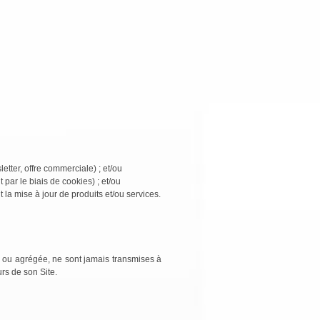
tter, offre commerciale) ; et/ou
 par le biais de cookies) ; et/ou
la mise à jour de produits et/ou services.
e ou agrégée, ne sont jamais transmises à
rs de son Site.