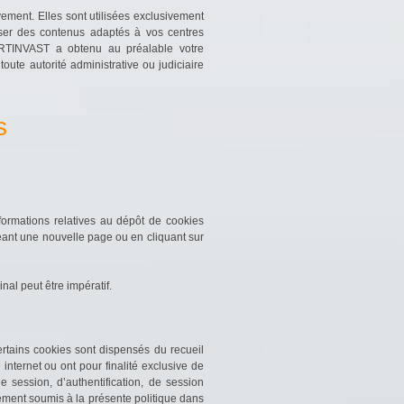
ement. Elles sont utilisées exclusivement
esser des contenus adaptés à vos centres
MARTINVAST a obtenu au préalable votre
oute autorité administrative ou judiciaire
s
ormations relatives au dépôt de cookies
eant une nouvelle page ou en cliquant sur
nal peut être impératif.
tains cookies sont dispensés du recueil
nternet ou ont pour finalité exclusive de
e session, d’authentification, de session
lement soumis à la présente politique dans