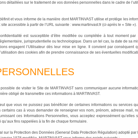
ns détaillées sur le traitement de vos données personnelles dans le cadre de l’utilis
é définit et vous informe de la manière dont MARTINVAST utilise et protège les info
site accessible à partir de l’URL suivante : www.martinvast.fr (ci-après le « Site »).
e confidentialité est susceptible d’être modifiée ou complétée à tout moment
règlementaire, jurisprudentielle ou technologique. Dans un tel cas, la date de sa mis
ions engagent l’Utilisateur dès leur mise en ligne. Il convient par conséquent qu
 d’utilisation des cookies afin de prendre connaissance de ses éventuelles modificat
 PERSONNELLES
t possible de visiter le Site de MARTINVAST sans communiquer aucune informati
ière obligé de transmettre ces informations à MARTINVAST.
eut que vous ne puissiez pas bénéficier de certaines informations ou services qu
ertains cas à vous demander de renseigner vos nom, prénom, adresse mail, numé
ournissant ces Informations Personnelles, vous acceptez expressément qu’elles 
 qu’aux fins rappelées à la fin de chaque formulaire.
ur la Protection des Données (General Data Protection Régulation) adopté par le