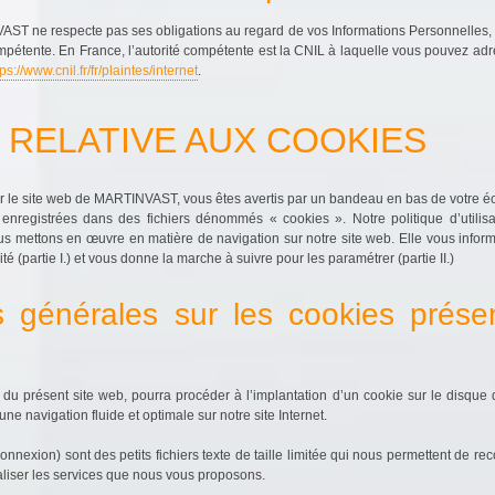
ST ne respecte pas ses obligations au regard de vos Informations Personnelles,
mpétente. En France, l’autorité compétente est la CNIL à laquelle vous pouvez ad
tps://www.cnil.fr/fr/plaintes/internet
.
UE RELATIVE AUX COOKIES
r le site web de MARTINVAST, vous êtes avertis par un bandeau en bas de votre écr
e enregistrées dans des fichiers dénommés « cookies ». Notre politique d’util
us mettons en œuvre en matière de navigation sur notre site web. Elle vous info
ité (partie I.) et vous donne la marche à suivre pour les paramétrer (partie II.)
s générales sur les cookies prése
u présent site web, pourra procéder à l’implantation d’un cookie sur le disque dur
une navigation fluide et optimale sur notre site Internet.
nexion) sont des petits fichiers texte de taille limitée qui nous permettent de reco
aliser les services que nous vous proposons.