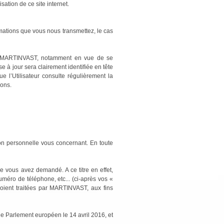
ation de ce site internet.
rmations que vous nous transmettez, le cas
 par MARTINVAST, notamment en vue de se
e à jour sera clairement identifiée en tête
e l’Utilisateur consulte régulièrement la
ions.
on personnelle vous concernant. En toute
e vous avez demandé. A ce titre en effet,
ro de téléphone, etc... (ci-après vos «
soient traitées par MARTINVAST, aux fins
 Parlement européen le 14 avril 2016, et