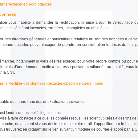
ourrier/exercer-son-droit-dacces
s données
slation vous habilite à demander la rectification, la mise à jour, le verrouillag
er le cas échéant inexactes, erronées, incomplètes ou obsolètes.
r des directives générales et particulières relatives au sort des données à cara
 personne décédée peuvent exiger de prendre en considération le décès de leur p
émarche, notamment si vous désirez exercer, pour votre propre compte ou pour 
ar le biais d’une demande écrite à l’adresse postale mentionnée au point 1, vous tr
r la CNIL.
courrier/rectifier-des-donnees-inexactes-obsoletes-ou-perimees
ossible que dans l’une des deux situations suivantes :
est fondé sur des motifs légitimes ; ou
 vise à faire obstacle à ce que les données recueillies soient utilisées à des fins d
marche, notamment si vous désirez exercer votre droit d’opposition par le biais 
ous trouverez en cliquant sur le lien suivant un modèle de courrier élaboré par la C