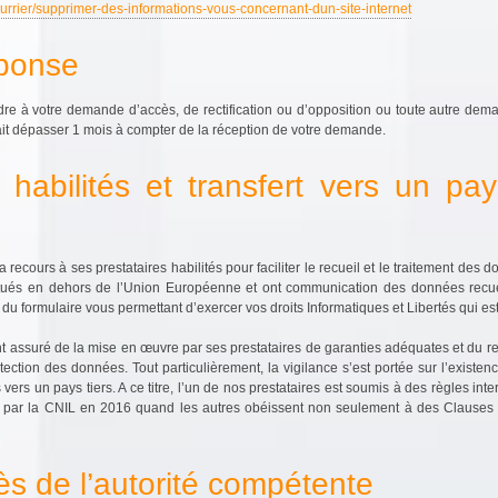
courrier/supprimer-des-informations-vous-concernant-dun-site-internet
éponse
 à votre demande d’accès, de rectification ou d’opposition ou toute autre dem
ait dépasser 1 mois à compter de la réception de votre demande.
s habilités et transfert vers un pay
recours à ses prestataires habilités pour faciliter le recueil et le traitement d
itués en dehors de l’Union Européenne et ont communication des données recueil
on du formulaire vous permettant d’exercer vos droits Informatiques et Libertés qui 
ssuré de la mise en œuvre par ses prestataires de garanties adéquates et du res
otection des données. Tout particulièrement, la vigilance s’est portée sur l’existe
ers un pays tiers. A ce titre, l’un de nos prestataires est soumis à des règles int
s par la CNIL en 2016 quand les autres obéissent non seulement à des Clauses
ès de l’autorité compétente