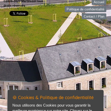
©2026-2027 Martinvast tous
Accueil
droits réservés
Politique de confidentialité
Contact / Plan
🍪 Cookies & Politique de confidentialité
Nous utilisons des Cookies pour vous garantir la
meilleure expérience sur notre site. Cliquez sur le