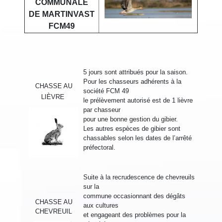
COMMUNALE
DE MARTINVAST
FCM49
5 jours sont attribués pour la saison.
Pour les chasseurs adhérents à la
CHASSE AU
société FCM 49
LIÈVRE
le
prélèvement
autorisé est
de
1 lièvre
par
chasseur
pour
une
bonne gestion du gibier.
Les autres espèces de gibier sont
chassables selon les dates
de
l’arrêté
préfectoral.
Suite à la recrudescence de chevreuils
sur la
commune
occasionnant
des
dégâts
CHASSE AU
aux cultures
CHEVREUIL
et
engageant des
problèmes pour la