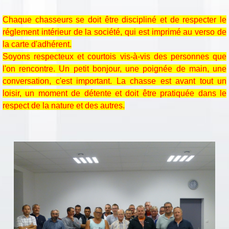
Chaque chasseurs se doit être discipliné et de respecter le
réglement intérieur de la société, qui est imprimé au verso de
la carte d'adhérent.
Soyons respecteux et courtois vis-à-vis des personnes que
l'on rencontre. Un petit bonjour, une poignée de main, une
conversation, c'est important. La chasse est avant tout un
loisir, un moment de détente et doit être pratiquée dans le
respect de la nature et des autres.