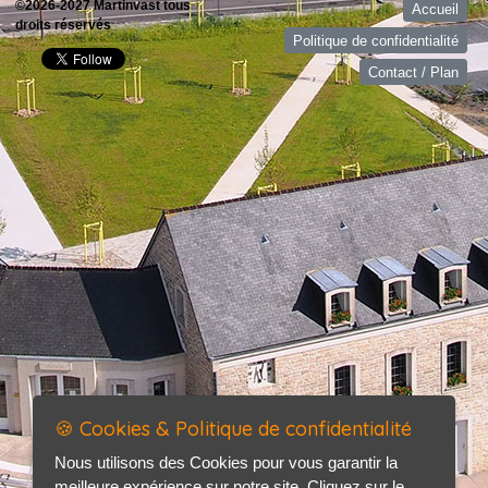
©2026-2027 Martinvast tous
Accueil
droits réservés
Politique de confidentialité
Contact / Plan
🍪 Cookies & Politique de confidentialité
Nous utilisons des Cookies pour vous garantir la
meilleure expérience sur notre site. Cliquez sur le