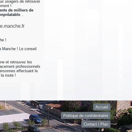
x usagers de retrouver
ement !
ents de milliers de
on
préalable
.
.
he !
a Manche ! Le conseil
!
ne et retrouvez les
lacement professionnels
personnes effectuant le
a route !
Accueil
Politique de confidentialité
Contact / Plan