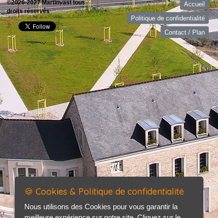
©2026-2027 Martinvast tous
Accueil
droits réservés
Politique de confidentialité
Contact / Plan
🍪 Cookies & Politique de confidentialité
Nous utilisons des Cookies pour vous garantir la
meilleure expérience sur notre site. Cliquez sur le