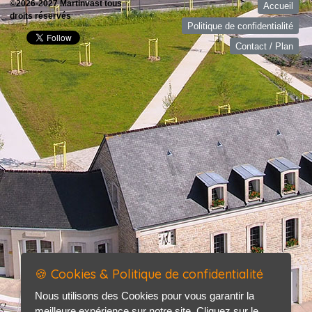
©2026-2027 Martinvast tous
Accueil
droits réservés
Politique de confidentialité
Contact / Plan
🍪 Cookies & Politique de confidentialité
Nous utilisons des Cookies pour vous garantir la
meilleure expérience sur notre site. Cliquez sur le