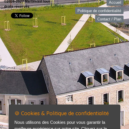
©2026-2027 Martinvast tous
Accueil
droits réservés
Politique de confidentialité
Contact / Plan
🍪 Cookies & Politique de confidentialité
Nous utilisons des Cookies pour vous garantir la
meilleure expérience sur notre site. Cliquez sur le